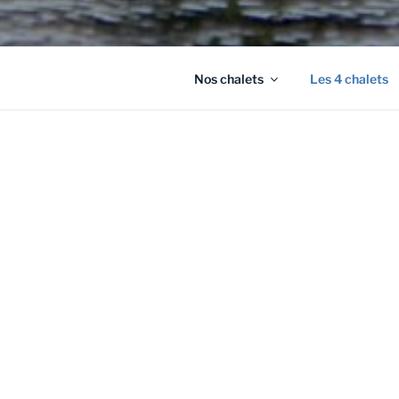
Nos chalets
Les 4 chalets
LES 4 CHA
Bienvenue au
Ici, c’est le 
les ornitholo
hiver, place à