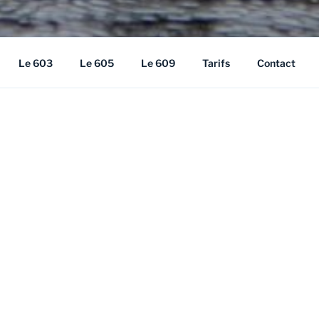
Le 603
Le 605
Le 609
Tarifs
Contact
LETS
x 4 chalets !
plein-air… Un paradis pour les sports nautiques, le quad, la chas
gues. Devant le chalet, l’eau est peu profonde, parfaite pour le
 la motoneige, à la raquette et au ski de fond.