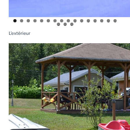
0
1
2
3
4
5
6
7
8
9
L’extérieur